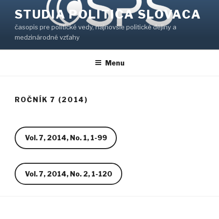
Prejsť
STUDIA POLITICA SLOVACA
na
časopis pre politické vedy, najnovšie politické dejiny a
obsah
medzinárodné vzťahy
Menu
ROČNÍK 7 (2014)
Vol. 7, 2014, No. 1, 1-99
Vol. 7, 2014, No. 2, 1-120