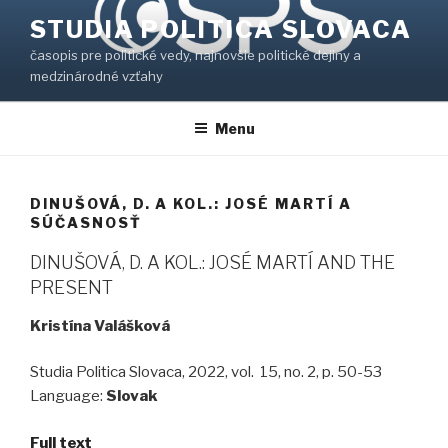
Prejsť
STUDIA POLITICA SLOVACA
na
časopis pre politické vedy, najnovšie politické dejiny a
obsah
medzinárodné vzťahy
Menu
DINUŠOVÁ, D. A KOL.: JOSÉ MARTÍ A
SÚČASNOSŤ
DINUŠOVÁ, D. A KOL.: JOSÉ MARTÍ AND THE
PRESENT
Kristína Valášková
Studia Politica Slovaca, 2022, vol. 15, no. 2, p. 50-53
Language:
Slovak
Full text