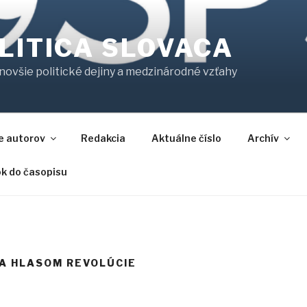
LITICA SLOVACA
jnovšie politické dejiny a medzinárodné vzťahy
e autorov
Redakcia
Aktuálne číslo
Archív
ok do časopisu
 ZA HLASOM REVOLÚCIE