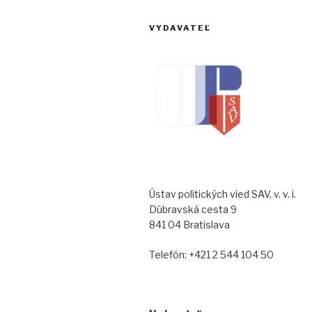
VYDAVATEĽ
Ústav politických vied SAV, v. v. i.
Dúbravská cesta 9
841 04 Bratislava
Telefón: +421 2 544 104 50