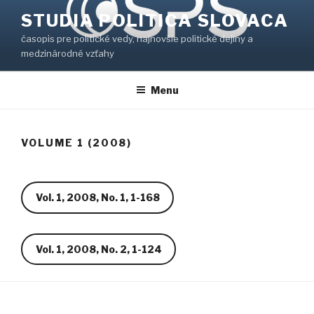
Prejsť
STUDIA POLITICA SLOVACA
na
časopis pre politické vedy, najnovšie politické dejiny a
obsah
medzinárodné vzťahy
Menu
VOLUME 1 (2008)
Vol. 1, 2008, No. 1, 1-168
Vol. 1, 2008, No. 2, 1-124