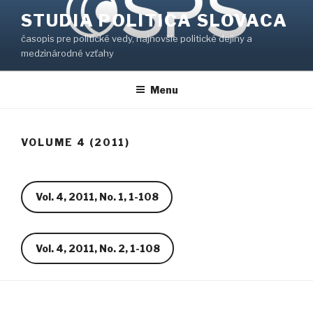
Prejsť
STUDIA POLITICA SLOVACA
na
časopis pre politické vedy, najnovšie politické dejiny a
obsah
medzinárodné vzťahy
Menu
VOLUME 4 (2011)
Vol. 4, 2011, No. 1, 1-108
Vol. 4, 2011, No. 2, 1-108