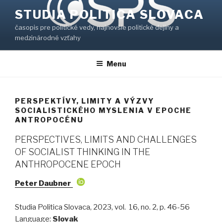
Prejsť
STUDIA POLITICA SLOVACA
na
časopis pre politické vedy, najnovšie politické dejiny a
obsah
medzinárodné vzťahy
Menu
PERSPEKTÍVY, LIMITY A VÝZVY
SOCIALISTICKÉHO MYSLENIA V EPOCHE
ANTROPOCÉNU
PERSPECTIVES, LIMITS AND CHALLENGES
OF SOCIALIST THINKING IN THE
ANTHROPOCENE EPOCH
Peter Daubner
Studia Politica Slovaca, 2023, vol. 16, no. 2, p. 46-56
Language:
Slovak